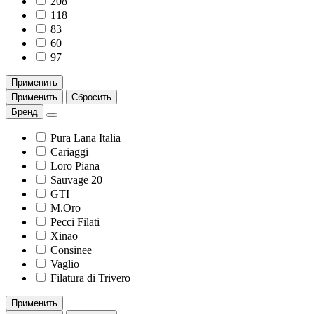
208
118
83
60
97
Применить
Применить
Сбросить
Бренд
Pura Lana Italia
Cariaggi
Loro Piana
Sauvage 20
GTI
M.Oro
Pecci Filati
Xinao
Consinee
Vaglio
Filatura di Trivero
Применить