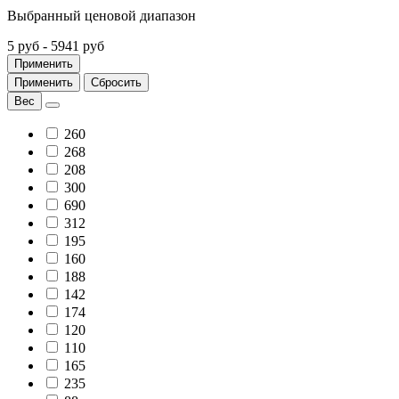
Выбранный ценовой диапазон
5 руб
-
5941 руб
Применить
Применить
Сбросить
Вес
260
268
208
300
690
312
195
160
188
142
174
120
110
165
235