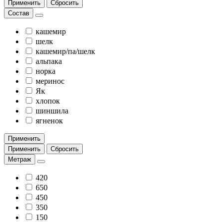
Применить
Сбросить
Состав
кашемир
шелк
кашемир/па/шелк
альпака
норка
меринос
Як
хлопок
шиншила
ягненок
Применить
Применить
Сбросить
Метраж
420
650
450
350
150