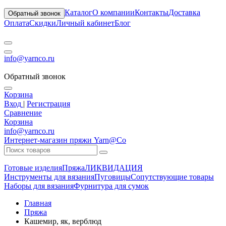
Каталог
О компании
Контакты
Доставка
Обратный звонок
Оплата
Скидки
Личный кабинет
Блог
info@yarnco.ru
Обратный звонок
Корзина
Вход
|
Регистрация
Сравнение
Корзина
info@yarnco.ru
Интернет-магазин пряжи Yarn@Co
Готовые изделия
Пряжа
ЛИКВИДАЦИЯ
Инструменты для вязания
Пуговицы
Сопутствующие товары
Наборы для вязания
Фурнитура для сумок
Главная
Пряжа
Кашемир, як, верблюд