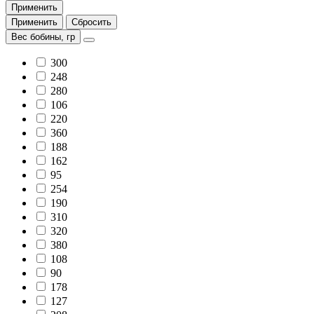
Применить
Применить
Сбросить
Вес бобины, гр
300
248
280
106
220
360
188
162
95
254
190
310
320
380
108
90
178
127