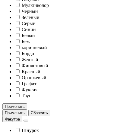
Мультиколор
Черный
Зеленый
Серый
Синий
Белый
Беж
коричневый
Бордо
Желтый
Фиолетовый
Красный
Оранжевый
Графит
Фуксия
Тауп
Применить
Применить
Сбросить
Факутра
Шнурок