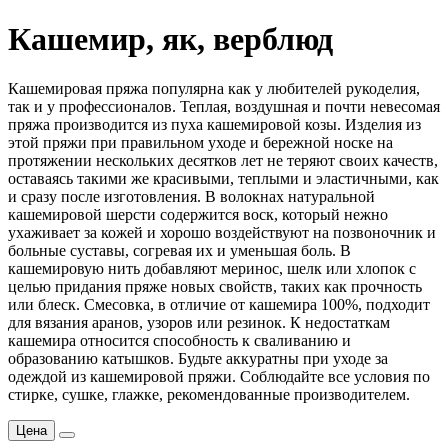
Кашемир, як, верблюд
Кашемировая пряжа популярна как у любителей рукоделия,
так и у профессионалов. Теплая, воздушная и почти невесомая
пряжа производится из пуха кашемировой козы. Изделия из
этой пряжи при правильном уходе и бережной носке на
протяжении нескольких десятков лет не теряют своих качеств,
оставаясь такими же красивыми, теплыми и эластичными, как
и сразу после изготовления. В волокнах натуральной
кашемировой шерсти содержится воск, который нежно
ухаживает за кожей и хорошо воздействуют на позвоночник и
больные суставы, согревая их и уменьшая боль. В
кашемировую нить добавляют меринос, шелк или хлопок с
целью придания пряже новых свойств, таких как прочность
или блеск. Смесовка, в отличие от кашемира 100%, подходит
для вязания аранов, узоров или резинок. К недостаткам
кашемира относится способность к сваливанию и
образованию катышков. Будьте аккуратны при уходе за
одеждой из кашемировой пряжи. Соблюдайте все условия по
стирке, сушке, глажке, рекомендованные производителем.
Цена