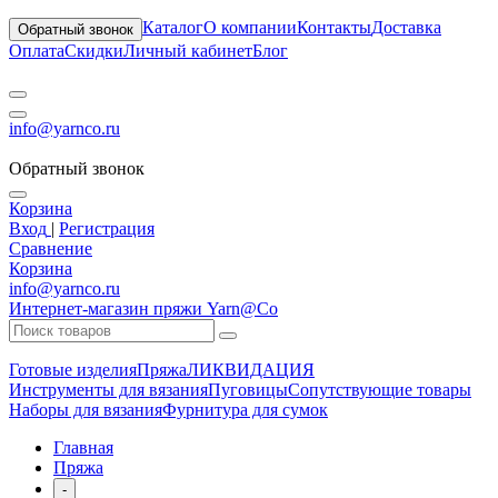
Каталог
О компании
Контакты
Доставка
Обратный звонок
Оплата
Скидки
Личный кабинет
Блог
info@yarnco.ru
Обратный звонок
Корзина
Вход
|
Регистрация
Сравнение
Корзина
info@yarnco.ru
Интернет-магазин пряжи Yarn@Co
Готовые изделия
Пряжа
ЛИКВИДАЦИЯ
Инструменты для вязания
Пуговицы
Сопутствующие товары
Наборы для вязания
Фурнитура для сумок
Главная
Пряжа
-