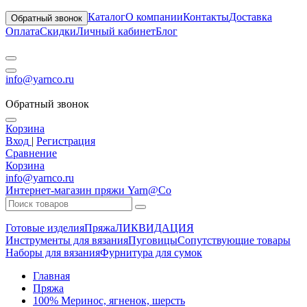
Каталог
О компании
Контакты
Доставка
Обратный звонок
Оплата
Скидки
Личный кабинет
Блог
info@yarnco.ru
Обратный звонок
Корзина
Вход
|
Регистрация
Сравнение
Корзина
info@yarnco.ru
Интернет-магазин пряжи Yarn@Co
Готовые изделия
Пряжа
ЛИКВИДАЦИЯ
Инструменты для вязания
Пуговицы
Сопутствующие товары
Наборы для вязания
Фурнитура для сумок
Главная
Пряжа
100% Меринос, ягненок, шерсть