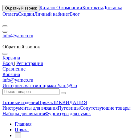
Каталог
О компании
Контакты
Доставка
Обратный звонок
Оплата
Скидки
Личный кабинет
Блог
info@yarnco.ru
Обратный звонок
Корзина
Вход
|
Регистрация
Сравнение
Корзина
info@yarnco.ru
Интернет-магазин пряжи Yarn@Co
Готовые изделия
Пряжа
ЛИКВИДАЦИЯ
Инструменты для вязания
Пуговицы
Сопутствующие товары
Наборы для вязания
Фурнитура для сумок
Главная
Пряжа
-