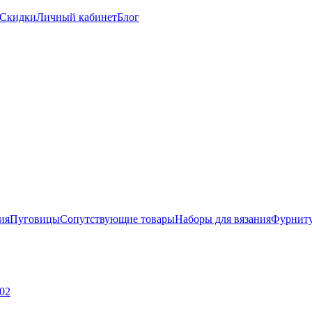
Скидки
Личный кабинет
Блог
ия
Пуговицы
Сопутствующие товары
Наборы для вязания
Фурниту