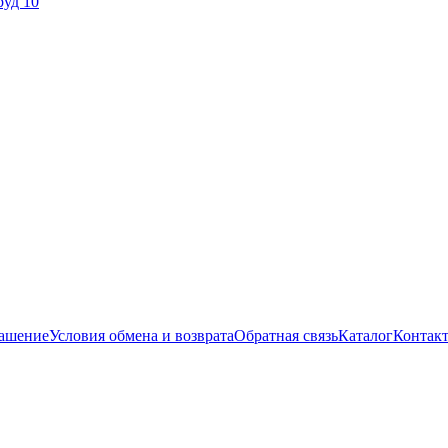
руд 10
лашение
Условия обмена и возврата
Обратная связь
Каталог
Контак