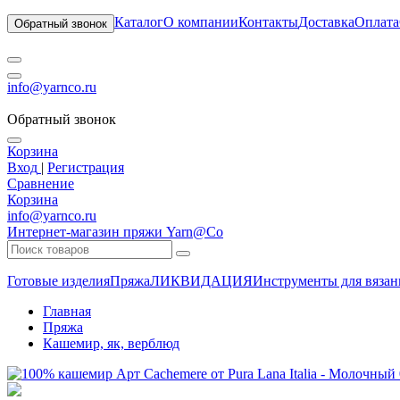
Каталог
О компании
Контакты
Доставка
Оплата
Обратный звонок
info@yarnco.ru
Обратный звонок
Корзина
Вход
|
Регистрация
Сравнение
Корзина
info@yarnco.ru
Интернет-магазин пряжи Yarn@Co
Готовые изделия
Пряжа
ЛИКВИДАЦИЯ
Инструменты для вязан
Главная
Пряжа
Кашемир, як, верблюд