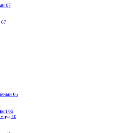
 07
ный 06