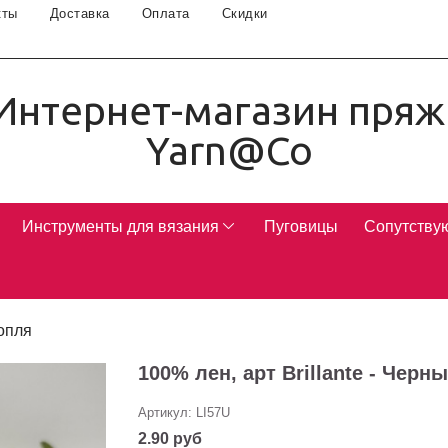
кты
Доставка
Оплата
Скидки
Интернет-магазин пряж
Yarn@Co
Инструменты для вязания
Пуговицы
Сопутству
опля
100% лен, арт Brillante - Черн
Артикул:
LI57U
2.90 руб