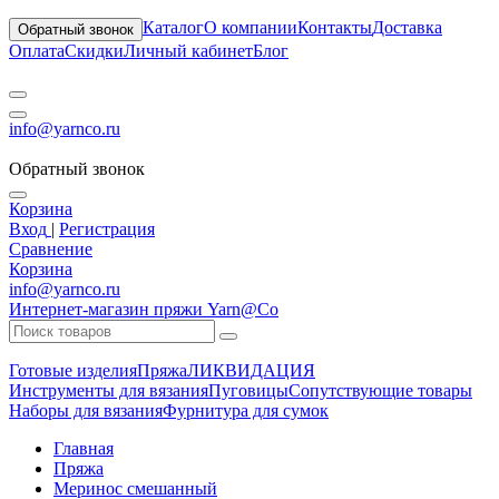
Каталог
О компании
Контакты
Доставка
Обратный звонок
Оплата
Скидки
Личный кабинет
Блог
info@yarnco.ru
Обратный звонок
Корзина
Вход
|
Регистрация
Сравнение
Корзина
info@yarnco.ru
Интернет-магазин пряжи Yarn@Co
Готовые изделия
Пряжа
ЛИКВИДАЦИЯ
Инструменты для вязания
Пуговицы
Сопутствующие товары
Наборы для вязания
Фурнитура для сумок
Главная
Пряжа
Меринос смешанный