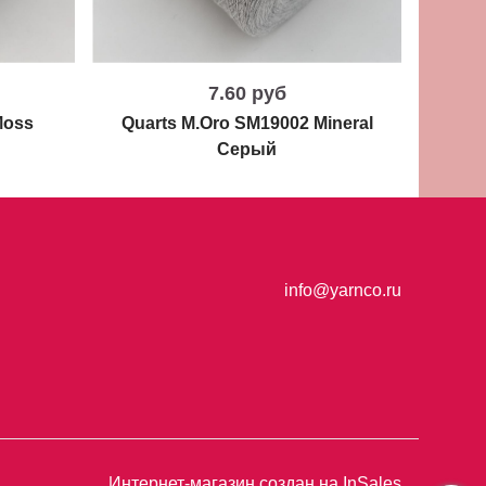
7.60 руб
Moss
Quarts M.Oro SM19002 Mineral
Ruby
Серый
info@yarnco.ru
Интернет-магазин создан на InSales