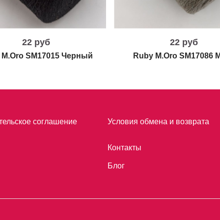
22 руб
22 руб
 M.Oro SM17015 Черный
Ruby M.Oro SM17086 
тельское соглашение
Условия обмена и возврата
Контакты
Блог