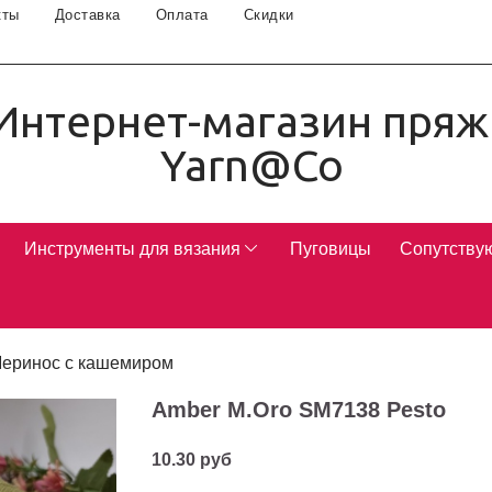
кты
Доставка
Оплата
Скидки
Интернет-магазин пряж
Yarn@Co
Инструменты для вязания
Пуговицы
Сопутству
еринос с кашемиром
Amber M.Oro SM7138 Pesto
10.30 руб