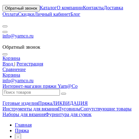
Каталог
О компании
Контакты
Доставка
Обратный звонок
Оплата
Скидки
Личный кабинет
Блог
info@yarnco.ru
Обратный звонок
Корзина
Вход
|
Регистрация
Сравнение
Корзина
info@yarnco.ru
Интернет-магазин пряжи Yarn@Co
Готовые изделия
Пряжа
ЛИКВИДАЦИЯ
Инструменты для вязания
Пуговицы
Сопутствующие товары
Наборы для вязания
Фурнитура для сумок
Главная
Пряжа
-