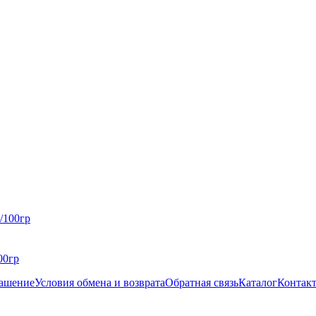
00гр
лашение
Условия обмена и возврата
Обратная связь
Каталог
Контак