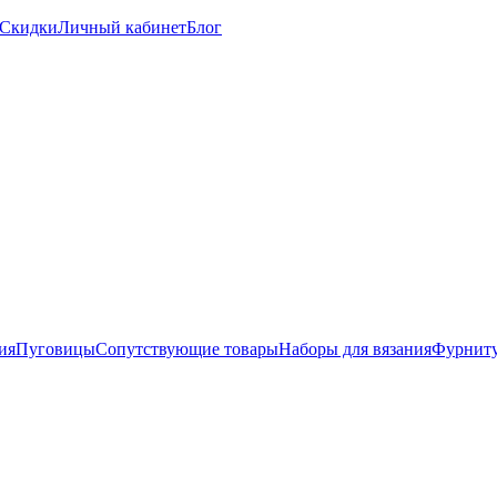
Скидки
Личный кабинет
Блог
ия
Пуговицы
Сопутствующие товары
Наборы для вязания
Фурниту