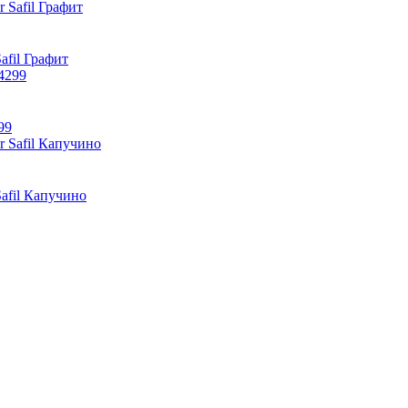
fil Графит
99
afil Капучино