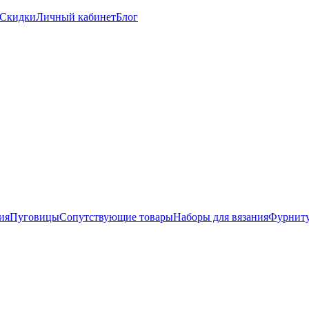
Скидки
Личный кабинет
Блог
ия
Пуговицы
Сопутствующие товары
Наборы для вязания
Фурниту