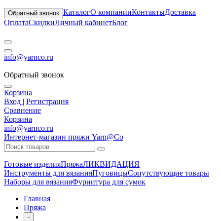
Каталог
О компании
Контакты
Доставка
Обратный звонок
Оплата
Скидки
Личный кабинет
Блог
info@yarnco.ru
Обратный звонок
Корзина
Вход
|
Регистрация
Сравнение
Корзина
info@yarnco.ru
Интернет-магазин пряжи Yarn@Co
Готовые изделия
Пряжа
ЛИКВИДАЦИЯ
Инструменты для вязания
Пуговицы
Сопутствующие товары
Наборы для вязания
Фурнитура для сумок
Главная
Пряжа
-