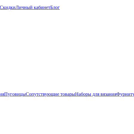
Скидки
Личный кабинет
Блог
ия
Пуговицы
Сопутствующие товары
Наборы для вязания
Фурниту