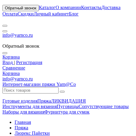
Каталог
О компании
Контакты
Доставка
Обратный звонок
Оплата
Скидки
Личный кабинет
Блог
info@yarnco.ru
Обратный звонок
Корзина
Вход
|
Регистрация
Сравнение
Корзина
info@yarnco.ru
Интернет-магазин пряжи Yarn@Co
Готовые изделия
Пряжа
ЛИКВИДАЦИЯ
Инструменты для вязания
Пуговицы
Сопутствующие товары
Наборы для вязания
Фурнитура для сумок
Главная
Пряжа
Люрекс Пайетки