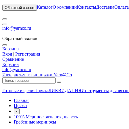
Каталог
О компании
Контакты
Доставка
Оплата
Обратный звонок
info@yarnco.ru
Обратный звонок
Корзина
Вход
|
Регистрация
Сравнение
Корзина
info@yarnco.ru
Интернет-магазин пряжи Yarn@Co
Готовые изделия
Пряжа
ЛИКВИДАЦИЯ
Инструменты для вязан
Главная
Пряжа
-
100% Меринос, ягненок, шерсть
Гребенные мериносы