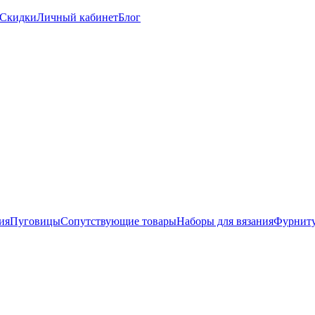
Скидки
Личный кабинет
Блог
ия
Пуговицы
Сопутствующие товары
Наборы для вязания
Фурниту