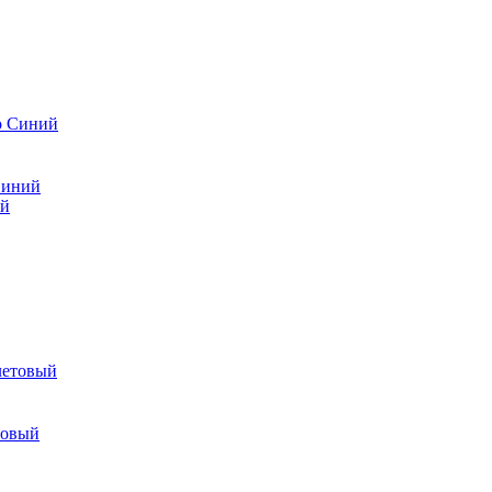
Синий
товый