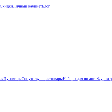
Скидки
Личный кабинет
Блог
ия
Пуговицы
Сопутствующие товары
Наборы для вязания
Фурниту