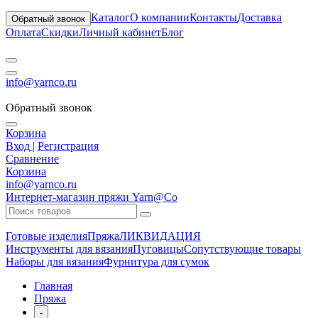
Каталог
О компании
Контакты
Доставка
Обратный звонок
Оплата
Скидки
Личный кабинет
Блог
info@yarnco.ru
Обратный звонок
Корзина
Вход
|
Регистрация
Сравнение
Корзина
info@yarnco.ru
Интернет-магазин пряжи Yarn@Co
Готовые изделия
Пряжа
ЛИКВИДАЦИЯ
Инструменты для вязания
Пуговицы
Сопутствующие товары
Наборы для вязания
Фурнитура для сумок
Главная
Пряжа
-