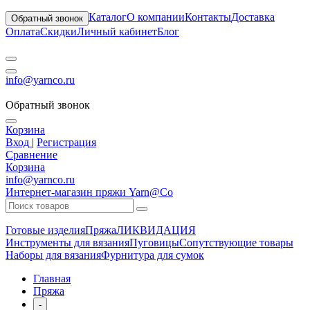
Каталог
О компании
Контакты
Доставка
Обратный звонок
Оплата
Скидки
Личный кабинет
Блог
info@yarnco.ru
Обратный звонок
Корзина
Вход
|
Регистрация
Сравнение
Корзина
info@yarnco.ru
Интернет-магазин пряжи Yarn@Co
Готовые изделия
Пряжа
ЛИКВИДАЦИЯ
Инструменты для вязания
Пуговицы
Сопутствующие товары
Наборы для вязания
Фурнитура для сумок
Главная
Пряжа
-