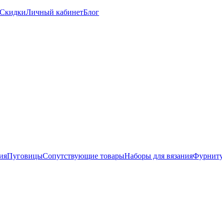
Скидки
Личный кабинет
Блог
ия
Пуговицы
Сопутствующие товары
Наборы для вязания
Фурниту