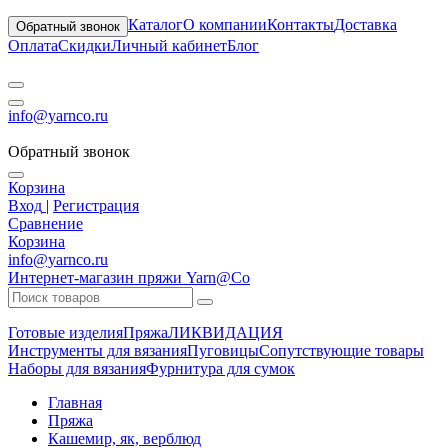
Каталог
О компании
Контакты
Доставка
Обратный звонок
Оплата
Скидки
Личный кабинет
Блог
info@yarnco.ru
Обратный звонок
Корзина
Вход
|
Регистрация
Сравнение
Корзина
info@yarnco.ru
Интернет-магазин пряжи Yarn@Co
Готовые изделия
Пряжа
ЛИКВИДАЦИЯ
Инструменты для вязания
Пуговицы
Сопутствующие товары
Наборы для вязания
Фурнитура для сумок
Главная
Пряжа
Кашемир, як, верблюд