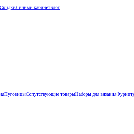
Скидки
Личный кабинет
Блог
ия
Пуговицы
Сопутствующие товары
Наборы для вязания
Фурниту