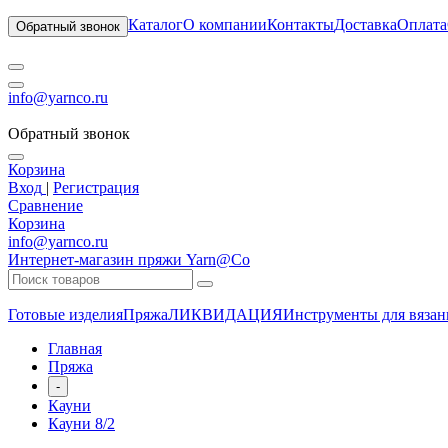
Каталог
О компании
Контакты
Доставка
Оплата
Обратный звонок
info@yarnco.ru
Обратный звонок
Корзина
Вход
|
Регистрация
Сравнение
Корзина
info@yarnco.ru
Интернет-магазин пряжи Yarn@Co
Готовые изделия
Пряжа
ЛИКВИДАЦИЯ
Инструменты для вязан
Главная
Пряжа
-
Кауни
Кауни 8/2