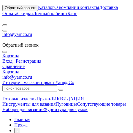
Каталог
О компании
Контакты
Доставка
Обратный звонок
Оплата
Скидки
Личный кабинет
Блог
info@yarnco.ru
Обратный звонок
Корзина
Вход
|
Регистрация
Сравнение
Корзина
info@yarnco.ru
Интернет-магазин пряжи Yarn@Co
Готовые изделия
Пряжа
ЛИКВИДАЦИЯ
Инструменты для вязания
Пуговицы
Сопутствующие товары
Наборы для вязания
Фурнитура для сумок
Главная
Пряжа
-