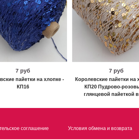
7 руб
7 руб
вские пайетки на хлопке -
Королевские пайетки на х
КП16
КП20 Пудрово-розов
глянцевой пайеткой в
тельское соглашение
Условия обмена и возврата