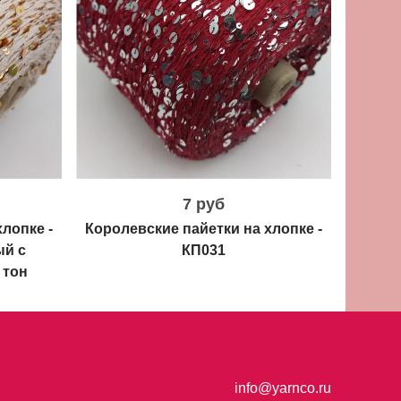
7 руб
лопке -
Королевские пайетки на хлопке -
Короле
ый с
КП031
 тон
info@yarnco.ru