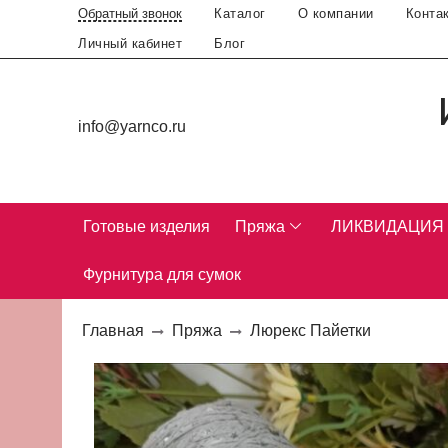
Каталог
О компании
Конта
Обратный звонок
Личный кабинет
Блог
info@yarnco.ru
Готовые изделия
Пряжа
ЛИКВИДАЦИЯ
Фурнитура для сумок
Главная
Пряжа
Люрекс Пайетки