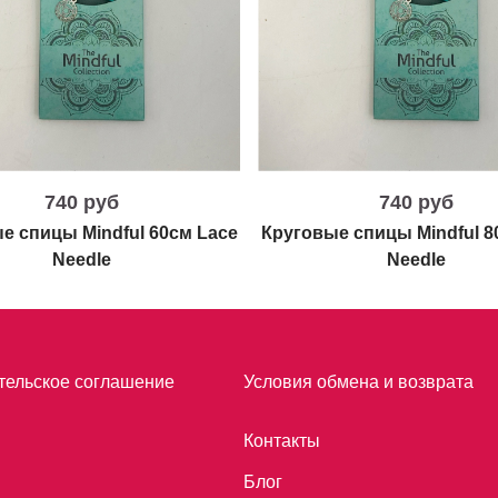
740 руб
740 руб
е спицы Mindful 60см Lace
Круговые спицы Mindful 8
Needle
Needle
тельское соглашение
Условия обмена и возврата
Контакты
Блог