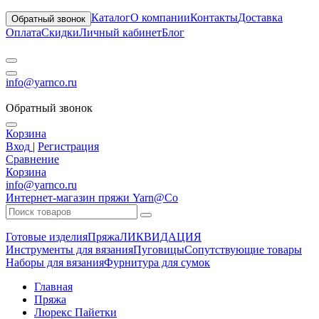
Каталог
О компании
Контакты
Доставка
Обратный звонок
Оплата
Скидки
Личный кабинет
Блог
info@yarnco.ru
Обратный звонок
Корзина
Вход
|
Регистрация
Сравнение
Корзина
info@yarnco.ru
Интернет-магазин пряжи Yarn@Co
Готовые изделия
Пряжа
ЛИКВИДАЦИЯ
Инструменты для вязания
Пуговицы
Сопутствующие товары
Наборы для вязания
Фурнитура для сумок
Главная
Пряжа
Люрекс Пайетки