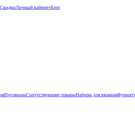
Скидки
Личный кабинет
Блог
ия
Пуговицы
Сопутствующие товары
Наборы для вязания
Фурниту