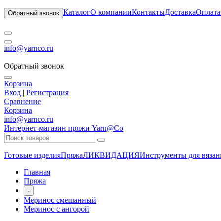
Каталог
О компании
Контакты
Доставка
Оплата
Обратный звонок
info@yarnco.ru
Обратный звонок
Корзина
Вход
|
Регистрация
Сравнение
Корзина
info@yarnco.ru
Интернет-магазин пряжи Yarn@Co
Готовые изделия
Пряжа
ЛИКВИДАЦИЯ
Инструменты для вязан
Главная
Пряжа
-
Меринос смешанный
Меринос с ангорой