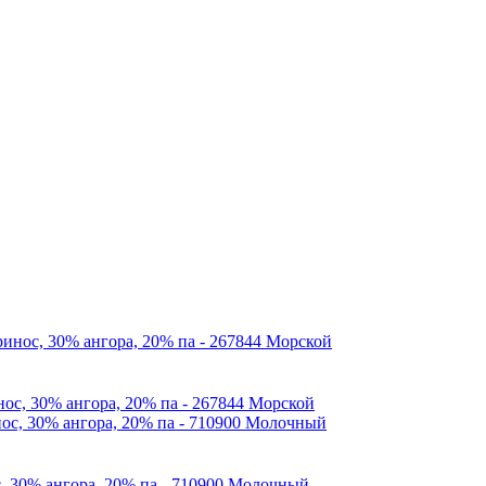
нос, 30% ангора, 20% па - 267844 Морской
с, 30% ангора, 20% па - 710900 Молочный