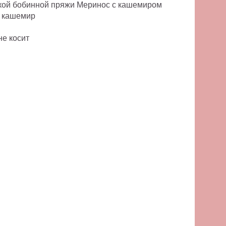
ской бобинной пряжи Меринос с кашемиром
% кашемир
не косит