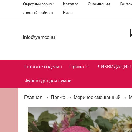
Каталог
О компании
Конта
Обратный звонок
Личный кабинет
Блог
info@yarnco.ru
Готовые изделия
Пряжа
ЛИКВИДАЦИЯ
Фурнитура для сумок
Главная
Пряжа
Меринос смешанный
М