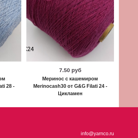
7.50 руб
ом
Меринос с кашемиром
ti 28 -
Merinocash30 от G&G Filati 24 -
Цикламен
info@yarnco.ru