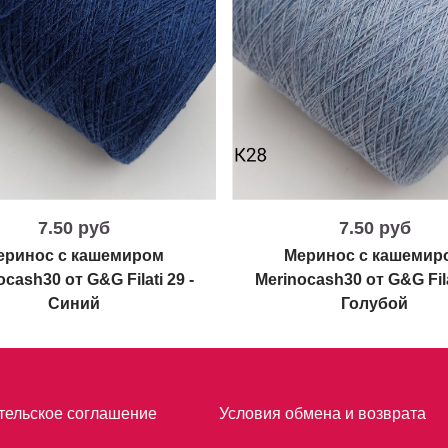
7.50 руб
7.50 руб
еринос с кашемиром
Меринос с кашемир
cash30 от G&G Filati 29 -
Merinocash30 от G&G Fila
Синий
Голубой
тельское соглашение
Условия обмена и возврата