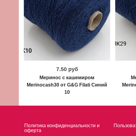
7.50 руб
Меринос с кашемиром
М
Merinocash30 от G&G Filati Синий
Merino
10
Политика конфиденциальности и
Пользова
оферта