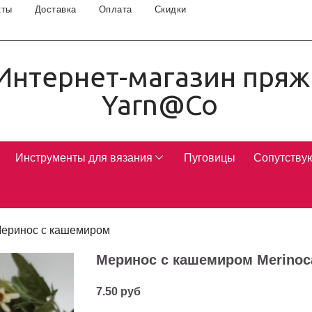
кты
Доставка
Оплата
Скидки
Интернет-магазин пряж
Yarn@Co
Инструменты для вязания
Пуговицы
Сопутству
еринос с кашемиром
Меринос с кашемиром Merinoca
7.50 руб