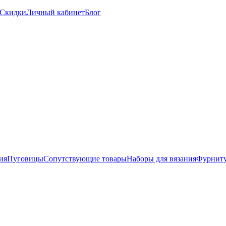
Скидки
Личный кабинет
Блог
ия
Пуговицы
Сопутствующие товары
Наборы для вязания
Фурниту