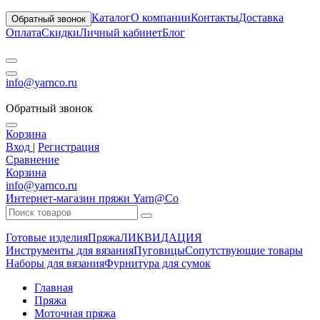
Каталог
О компании
Контакты
Доставка
Обратный звонок
Оплата
Скидки
Личный кабинет
Блог
info@yarnco.ru
Обратный звонок
Корзина
Вход
|
Регистрация
Сравнение
Корзина
info@yarnco.ru
Интернет-магазин пряжи Yarn@Co
Готовые изделия
Пряжа
ЛИКВИДАЦИЯ
Инструменты для вязания
Пуговицы
Сопутствующие товары
Наборы для вязания
Фурнитура для сумок
Главная
Пряжа
Моточная пряжа