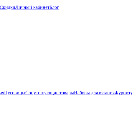
Скидки
Личный кабинет
Блог
ия
Пуговицы
Сопутствующие товары
Наборы для вязания
Фурниту