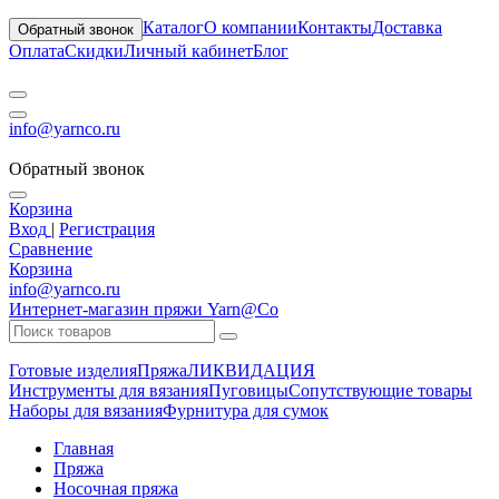
Каталог
О компании
Контакты
Доставка
Обратный звонок
Оплата
Скидки
Личный кабинет
Блог
info@yarnco.ru
Обратный звонок
Корзина
Вход
|
Регистрация
Сравнение
Корзина
info@yarnco.ru
Интернет-магазин пряжи Yarn@Co
Готовые изделия
Пряжа
ЛИКВИДАЦИЯ
Инструменты для вязания
Пуговицы
Сопутствующие товары
Наборы для вязания
Фурнитура для сумок
Главная
Пряжа
Носочная пряжа