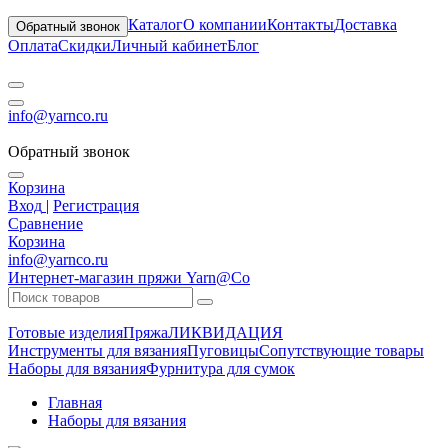
Каталог
О компании
Контакты
Доставка
Обратный звонок
Оплата
Скидки
Личный кабинет
Блог
info@yarnco.ru
Обратный звонок
Корзина
Вход
|
Регистрация
Сравнение
Корзина
info@yarnco.ru
Интернет-магазин пряжи Yarn@Co
Готовые изделия
Пряжа
ЛИКВИДАЦИЯ
Инструменты для вязания
Пуговицы
Сопутствующие товары
Наборы для вязания
Фурнитура для сумок
Главная
Наборы для вязания