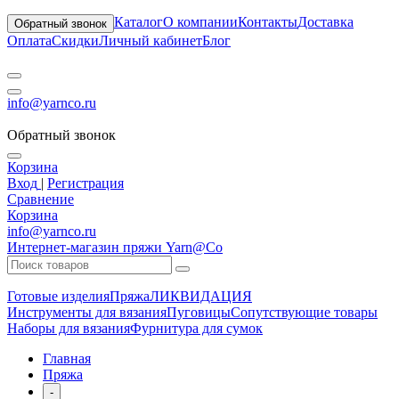
Каталог
О компании
Контакты
Доставка
Обратный звонок
Оплата
Скидки
Личный кабинет
Блог
info@yarnco.ru
Обратный звонок
Корзина
Вход
|
Регистрация
Сравнение
Корзина
info@yarnco.ru
Интернет-магазин пряжи Yarn@Co
Готовые изделия
Пряжа
ЛИКВИДАЦИЯ
Инструменты для вязания
Пуговицы
Сопутствующие товары
Наборы для вязания
Фурнитура для сумок
Главная
Пряжа
-