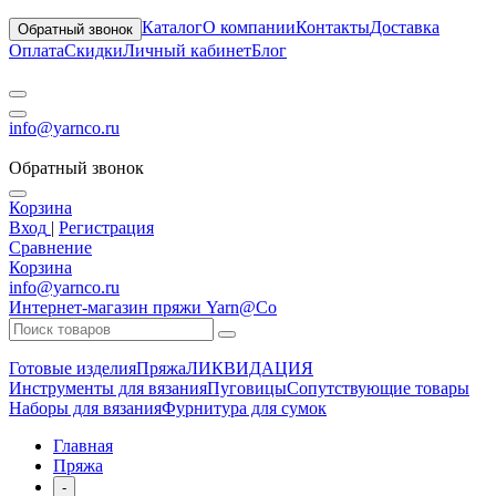
Каталог
О компании
Контакты
Доставка
Обратный звонок
Оплата
Скидки
Личный кабинет
Блог
info@yarnco.ru
Обратный звонок
Корзина
Вход
|
Регистрация
Сравнение
Корзина
info@yarnco.ru
Интернет-магазин пряжи Yarn@Co
Готовые изделия
Пряжа
ЛИКВИДАЦИЯ
Инструменты для вязания
Пуговицы
Сопутствующие товары
Наборы для вязания
Фурнитура для сумок
Главная
Пряжа
-