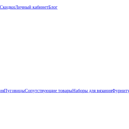
Скидки
Личный кабинет
Блог
ия
Пуговицы
Сопутствующие товары
Наборы для вязания
Фурниту