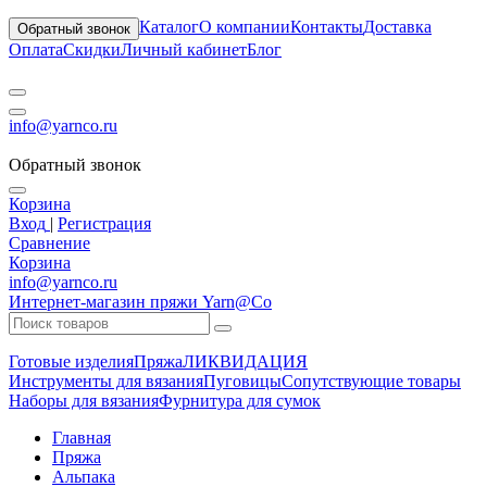
Каталог
О компании
Контакты
Доставка
Обратный звонок
Оплата
Скидки
Личный кабинет
Блог
info@yarnco.ru
Обратный звонок
Корзина
Вход
|
Регистрация
Сравнение
Корзина
info@yarnco.ru
Интернет-магазин пряжи Yarn@Co
Готовые изделия
Пряжа
ЛИКВИДАЦИЯ
Инструменты для вязания
Пуговицы
Сопутствующие товары
Наборы для вязания
Фурнитура для сумок
Главная
Пряжа
Альпака