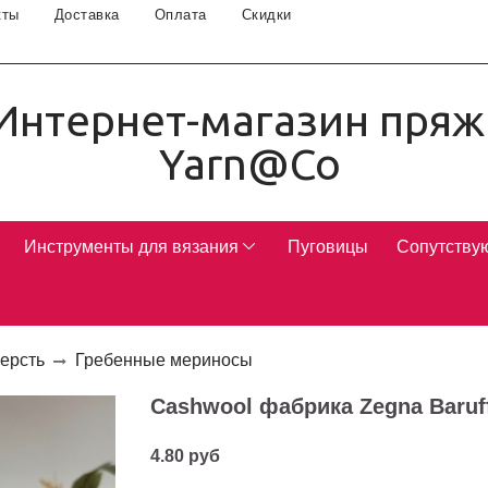
кты
Доставка
Оплата
Скидки
Интернет-магазин пряж
Yarn@Co
Инструменты для вязания
Пуговицы
Сопутству
ерсть
Гребенные мериносы
Cashwool фабрика Zegna Baruff
4.80 руб