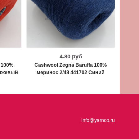
4.80 руб
 100%
Cashwool Zegna Baruffa 100%
Cash
анжевый
меринос 2/48 441702 Синий
ме
info@yarnco.ru