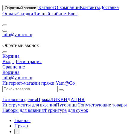
Каталог
О компании
Контакты
Доставка
Обратный звонок
Оплата
Скидки
Личный кабинет
Блог
info@yarnco.ru
Обратный звонок
Корзина
Вход
|
Регистрация
Сравнение
Корзина
info@yarnco.ru
Интернет-магазин пряжи Yarn@Co
Готовые изделия
Пряжа
ЛИКВИДАЦИЯ
Инструменты для вязания
Пуговицы
Сопутствующие товары
Наборы для вязания
Фурнитура для сумок
Главная
Пряжа
-