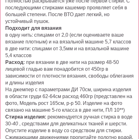
Полностью раскрывается уже после первой стирки. С
последующими стирками кашемир проявляет себя в
большей степени. После ВТО дает легкий, но
устойчивый пушок.
Подходит для вязания
в одну нить: спицами от 2,0 (если оцениваете ваше
вязание плотным) и на вязальной машине 5,7 классов
в две нити: спицами от 3,5мм и на вязальной машине
5,4 классов
Расход:
при вязании в две нити на размер 48-50
лицевой гладью вам понадобится от 450гр в
зависимости от плотности вязания, свободы облегания
и длины изделия
На джемпер с параметрами ДИ 70см, ширина изделия
в области груди 62-64см расход 460гр (представлен на
фото, Модель рост 165см, р-р 50. Изделие на фото
связано на машине 5-го класса в две нити, ПЛ 10**)
Стирка изделия:
рекомендуется ручная стирка в воде
30
-40
, средствами для деликатных тканей и шерсти.
Опустите изделие в воду со средством для стирки.
Сжимающими движениями пропитайте полотно водой.