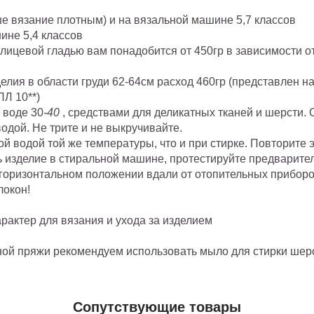
аше вязание плотным) и на вязальной машине 5,7 классов
ине 5,4 классов
 лицевой гладью вам понадобится от 450гр в зависимости о
ия в области груди 62-64см расход 460гр (представлен на 
ПЛ 10**)
 воде 30
-40
, средствами для деликатных тканей и шерсти. О
ой. Не трите и не выкручивайте.
ой водой той же температуры, что и при стирке. Повторите 
ь изделие в стиральной машине, протестируйте предварите
горизонтальном положении вдали от отопительных приборов 
локон!
актер для вязания и ухода за изделием
нной пряжи рекомендуем использовать мыло для стирки шер
Сопутствующие товары