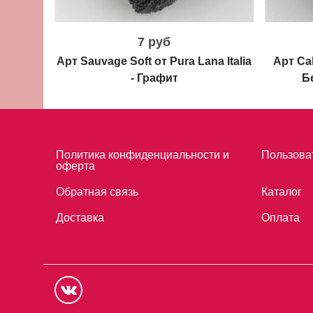
7 руб
Арт Sauvage Soft от Pura Lana Italia
Арт Cab
- Графит
Б
Политика конфиденциальности и
Пользова
оферта
Обратная связь
Каталог
Доставка
Оплата