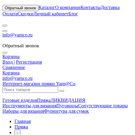
Каталог
О компании
Контакты
Доставка
Обратный звонок
Оплата
Скидки
Личный кабинет
Блог
info@yarnco.ru
Обратный звонок
Корзина
Вход
|
Регистрация
Сравнение
Корзина
info@yarnco.ru
Интернет-магазин пряжи Yarn@Co
Готовые изделия
Пряжа
ЛИКВИДАЦИЯ
Инструменты для вязания
Пуговицы
Сопутствующие товары
Наборы для вязания
Фурнитура для сумок
Главная
Пряжа
-