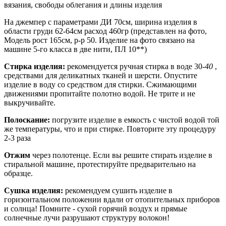
вязания, свободы облегания и длины изделия
На джемпер с параметрами ДИ 70см, ширина изделия в
области груди 62-64см расход 460гр (представлен на фото,
Модель рост 165см, р-р 50. Изделие на фото связано на
машине 5-го класса в две нити, ПЛ 10**)
Стирка изделия:
рекомендуется ручная стирка в воде 30
-40
,
средствами для деликатных тканей и шерсти. Опустите
изделие в воду со средством для стирки. Сжимающими
движениями пропитайте полотно водой. Не трите и не
выкручивайте.
Полоскание:
погрузите изделие в емкость с чистой водой той
же температуры, что и при стирке. Повторите эту процедуру
2-3 раза
Отжим
через полотенце. Если вы решите стирать изделие в
стиральной машине, протестируйте предварительно на
образце.
Сушка изделия:
рекомендуем сушить изделие в
горизонтальном положении вдали от отопительных приборов
и солнца! Помните - сухой горячий воздух и прямые
солнечные лучи разрушают структуру волокон!