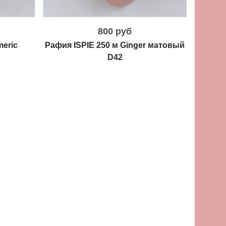
800 руб
meric
Рафия ISPIE 250 м Ginger матовый
Рафия 
D42