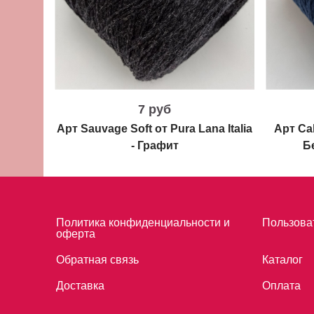
7 руб
Арт Sauvage Soft от Pura Lana Italia
Арт Cab
- Графит
Б
Политика конфиденциальности и
Пользова
оферта
Обратная связь
Каталог
Доставка
Оплата