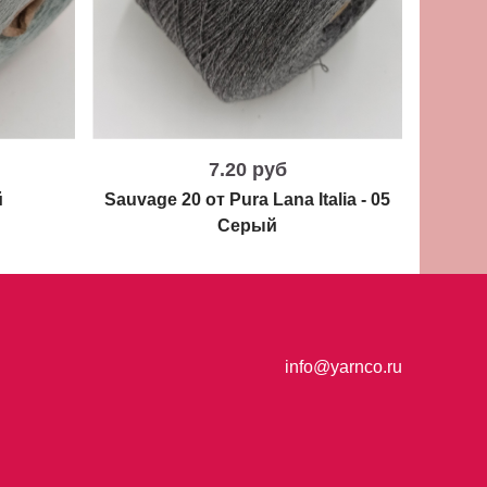
7.20 руб
й
Sauvage 20 от Pura Lana Italia - 05
Sauvag
Серый
info@yarnco.ru