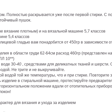
ом. Полностью раскрывается уже после первой стирки. С 
стойчивый пушок.
аше вязание плотным) и на вязальной машине 5,7 классов
ине 5,4 классов
 лицевой гладью вам понадобится от 450гр в зависимости о
ия в области груди 62-64см расход 460гр (представлен на 
ПЛ 10**)
 воде 30
-40
, средствами для деликатных тканей и шерсти. О
ой. Не трите и не выкручивайте.
ой водой той же температуры, что и при стирке. Повторите 
ь изделие в стиральной машине, протестируйте предварите
горизонтальном положении вдали от отопительных приборов 
локон!
актер для вязания и ухода за изделием