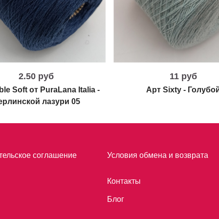
2.50 руб
11 руб
le Soft от PuraLana Italia -
Арт Sixty - Голубо
ерлинской лазури 05
тельское соглашение
Условия обмена и возврата
Контакты
Блог