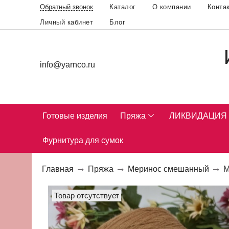
Каталог
О компании
Конта
Обратный звонок
Личный кабинет
Блог
info@yarnco.ru
Готовые изделия
Пряжа
ЛИКВИДАЦИЯ
Фурнитура для сумок
Главная
Пряжа
Меринос смешанный
М
Товар отсутствует