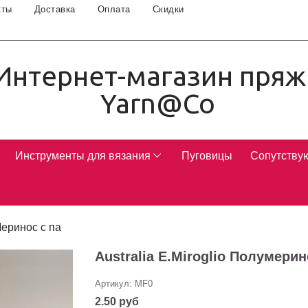
кты
Доставка
Оплата
Скидки
Интернет-магазин пряж
Yarn@Co
Инструменты для вязания
Пуговицы
Сопутству
еринос с па
Australia E.Miroglio Полумери
Артикул:
MF0
2.50 руб