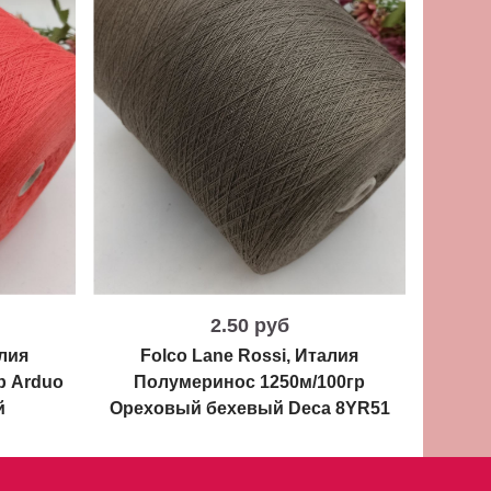
2.50 руб
алия
Folco Lane Rossi, Италия
Fo
р Arduo
Полумеринос 1250м/100гр
Полум
й
Ореховый бехевый Deca 8YR51