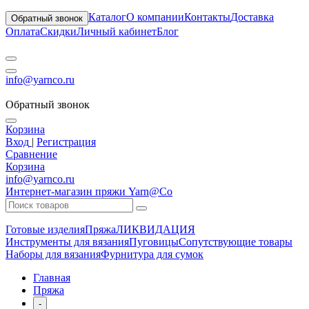
Каталог
О компании
Контакты
Доставка
Обратный звонок
Оплата
Скидки
Личный кабинет
Блог
info@yarnco.ru
Обратный звонок
Корзина
Вход
|
Регистрация
Сравнение
Корзина
info@yarnco.ru
Интернет-магазин пряжи Yarn@Co
Готовые изделия
Пряжа
ЛИКВИДАЦИЯ
Инструменты для вязания
Пуговицы
Сопутствующие товары
Наборы для вязания
Фурнитура для сумок
Главная
Пряжа
-