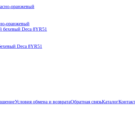
сно-оранжевый
 бехевый Deca 8YR51
лашение
Условия обмена и возврата
Обратная связь
Каталог
Контак