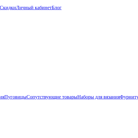
Скидки
Личный кабинет
Блог
ия
Пуговицы
Сопутствующие товары
Наборы для вязания
Фурниту