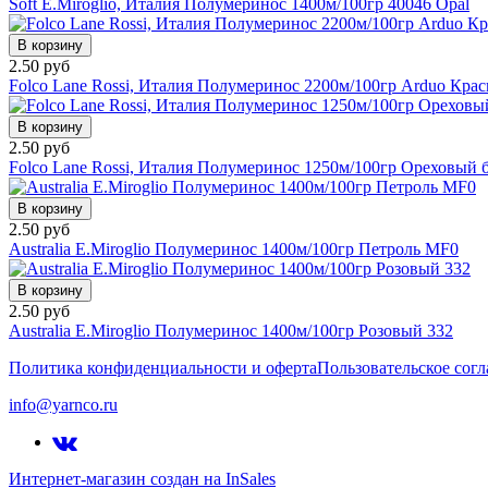
Soft E.Miroglio, Италия Полумеринос 1400м/100гр 40046 Opal
В корзину
2.50 руб
Folco Lane Rossi, Италия Полумеринос 2200м/100гр Arduo Кра
В корзину
2.50 руб
Folco Lane Rossi, Италия Полумеринос 1250м/100гр Ореховый
В корзину
2.50 руб
Australia E.Miroglio Полумеринос 1400м/100гр Петроль MF0
В корзину
2.50 руб
Australia E.Miroglio Полумеринос 1400м/100гр Розовый 332
Политика конфиденциальности и оферта
Пользовательское сог
info@yarnco.ru
Интернет-магазин создан на InSales